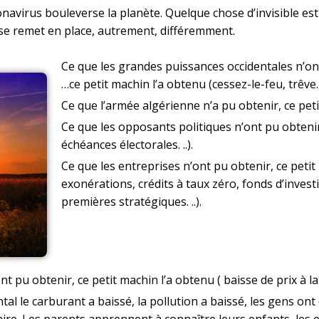
virus bouleverse la planète. Quelque chose d’invisible est v
 se remet en place, autrement, différemment.
Ce que les grandes puissances occidentales n’on
…ce petit machin l’a obtenu (cessez-le-feu, trêve
Ce que l’armée algérienne n’a pu obtenir, ce petit
Ce que les opposants politiques n’ont pu obtenir
échéances électorales. ..).
Ce que les entreprises n’ont pu obtenir, ce petit
exonérations, crédits à taux zéro, fonds d’inves
premières stratégiques. ..).
ont pu obtenir, ce petit machin l’a obtenu ( baisse de prix à
al le carburant a baissé, la pollution a baissé, les gens on
ire. Les parents apprennent à connaître leurs enfants, les e