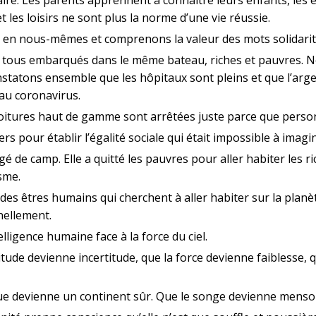
et les loisirs ne sont plus la norme d’une vie réussie.
 en nous-mêmes et comprenons la valeur des mots solidarité
tous embarqués dans le même bateau, riches et pauvres. No
statons ensemble que les hôpitaux sont pleins et que l’ar
 au coronavirus.
voitures haut de gamme sont arrêtées juste parce que person
rs pour établir l’égalité sociale qui était impossible à imagi
é de camp. Elle a quitté les pauvres pour aller habiter les ric
isme.
té des êtres humains qui cherchent à aller habiter sur la plan
nellement.
telligence humaine face à la force du ciel.
titude devienne incertitude, que la force devienne faiblesse, 
rique devienne un continent sûr. Que le songe devienne mens