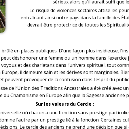
sérieux alors qu’il aurait suffi que l
Le risque de violences sectaires attise les peu
entraînant ainsi notre pays dans la famille des Éta
devrait être protectrice de toutes les Spirituali
ûlé en places publiques. D’une façon plus insidieuse, l’ins
e peut déshonorer une femme ou un homme dans l’exercice jus
voyous et des charlatans dans l’univers spirituel, tout co
 Europe, il demeure sain et les dérives sont marginales. Bi
et peuvent provoquer de la confusion dans l’esprit du public
sse de l’Union des Traditions Ancestrales
a été créé avec un
e du Chamanisme en Europe afin que la Sagesse ancienne pui
Sur les valeurs du Cercle
:
niverselle où chacun a une fonction sans prestige particulier
domine l’autre par un prestige lié à la fonction. Certaines c
 décisions. Le cercle des anciens ne prend une décision que s