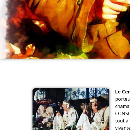
Le Cer
porteu
chaman
CONSCI
tout à
vivant