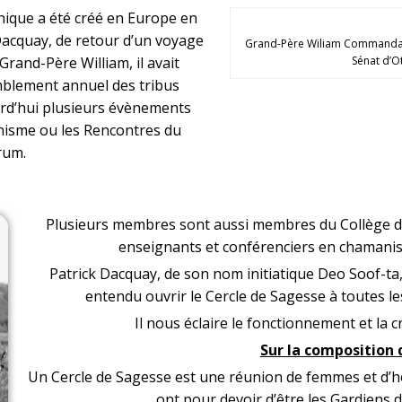
nique
a été créé en Europe en
k Dacquay, de retour d’un voyage
Grand-Père Wiliam Commanda, 
Grand-Père William, il avait
Sénat d’O
mblement annuel des tribus
urd’hui plusieurs évènements
nisme
ou les
Rencontres du
rum
.
Plusieurs membres sont aussi membres du
Collège 
enseignants et conférenciers en chamanism
Patrick Dacquay, de son nom initiatique Deo Soof-ta, 
entendu ouvrir le
Cercle de Sagesse
à toutes le
Il nous éclaire le fonctionnement et la 
Sur la composition 
Un Cercle de Sagesse est une réunion de femmes et d’h
ont pour devoir d’être les Gardiens de