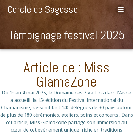
Aller
Cercle de Sagesse
au
contenu
Témoignage festival 2025
Article de : Miss
GlamaZone
Du 1ᵉʳ au 4 mai 2025, le Domaine des 7 Vallons dans l’Aisne
a accueilli la 15ᵉ édition du Festival International du
Chamanisme, rassemblant 140 délégués de 30 pays autour
de plus de 180 cérémonies, ateliers, soins et concerts . Dans
cet article, Miss GlamaZone partage son immersion au
cœur de cet événement unique, riche en traditions