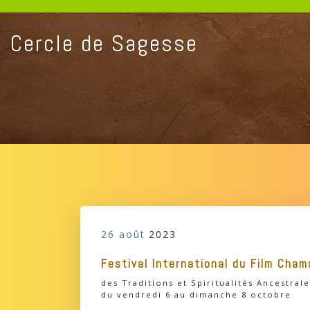
Aller
au
contenu
Cercle de Sagesse
26 août
2023
Festival International du Film Cha
des Traditions et Spiritualités Ancestra
du vendredi 6 au dimanche 8 octobre