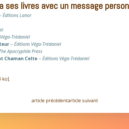
a ses livres avec un message person
–
Éditions Lanor
el
 Véga-Trédaniel
nteur
–
Éditions Véga-Trédaniel
The Apocryphile Press
int Chaman Celte
–
Éditions Véga-Trédaniel
 ko].
Navigation
Navigation
article précédent
article suivant
de
de
l’article
l’article