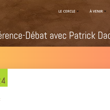
LE CERCLE
À VENIR
érence-Débat avec Patrick Da
24
t